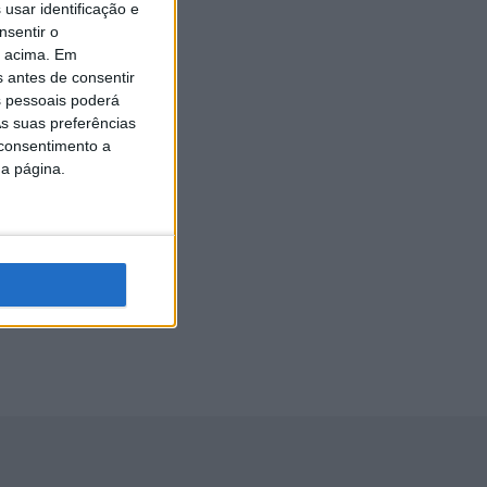
usar identificação e
 a
nsentir o
o acima. Em
s antes de consentir
 pessoais poderá
s suas preferências
 consentimento a
da página.