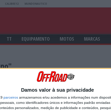
CALIBRE12
MUNDONAUTICO
TT
EQUIPAMENTO
MOTOS
MARCAS
eno"
LO ALBERTO, SANDRO PEIXE É O NOVO LÍDER EM SX ELITE
nato de SX Elite! Paulo Alberto venceu as duas Finais em Poutena mas Sandro Pe
Damos valor à sua privacidade
ória.
19
parceiros
armazenamos e/ou acedemos a informações num dispositi
essoais, como identificadores únicos e informações padrão enviadas 
MANTÉM INVENCIBILIDADE EM SX2
conteúdos personalizados, medição de publicidade e conteúdos, pesqui