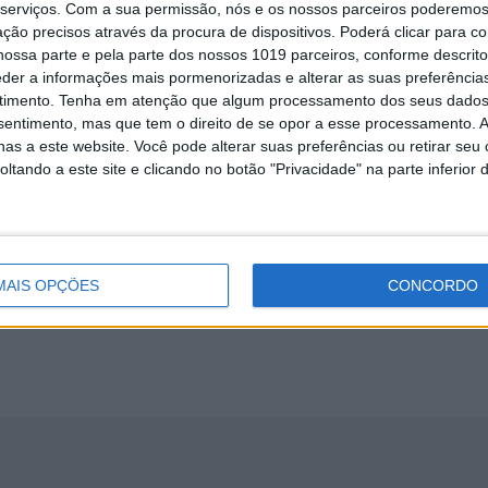
serviços.
Com a sua permissão, nós e os nossos parceiros poderemos 
encer, mostrando uma vez mais aos seus adversários que vai ser difícil impedir
ção precisos através da procura de dispositivos. Poderá clicar para co
ossa parte e pela parte dos nossos 1019 parceiros, conforme descrit
eder a informações mais pormenorizadas e alterar as suas preferência
VENCE, DIOGO GRAÇA É O NOVO LÍDER DE SX ELITE
timento.
Tenha em atenção que algum processamento dos seus dados
nsentimento, mas que tem o direito de se opor a esse processamento. A
 acontecer no campeonato nacional de Supercross Elite!
as a este website. Você pode alterar suas preferências ou retirar seu
tando a este site e clicando no botão "Privacidade" na parte inferior 
OLTA A VENCER EM SX2
 assegurou invencibilidade na classe SX2.
MAIS OPÇÕES
CONCORDO