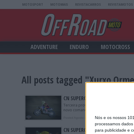
MOTOSPORT
MOTOMAIS
REVISTACARROS
REVISTAMOTOS
ADVENTURE
ENDURO
MOTOCROSS
All posts tagged "Xurxo Orm
CN SUPERCROSS: DOMÍNIO DE PAU
Terceira prova, terceiro líder do campeo
novo comandante da classificação provis
Nós e os nossos 10
Posted Agosto 4, 2019
processamos dados p
CN SUPERCROSS: DIOGO GRAÇA 
para publicidade e 