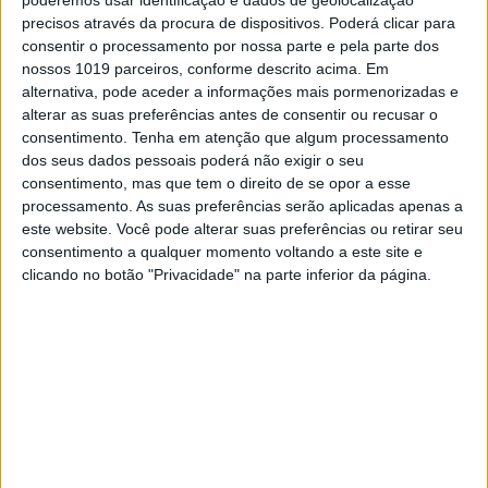
poderemos usar identificação e dados de geolocalização
precisos através da procura de dispositivos. Poderá clicar para
Continuar a ler
consentir o processamento por nossa parte e pela parte dos
nossos 1019 parceiros, conforme descrito acima. Em
alternativa, pode aceder a informações mais pormenorizadas e
Baja Portalegre
alterar as suas preferências antes de consentir ou recusar o
consentimento.
Tenha em atenção que algum processamento
Baja TT Idanha-a-nova
dos seus dados pessoais poderá não exigir o seu
consentimento, mas que tem o direito de se opor a esse
Campeão Nacional Tt2
processamento. As suas preferências serão aplicadas apenas a
Campeonato Nacional Todo o Terreno
este website. Você pode alterar suas preferências ou retirar seu
consentimento a qualquer momento voltando a este site e
CNTT 2019
entrevista
clicando no botão "Privacidade" na parte inferior da página.
Idanha a Nova
TT2
RELACIONADOS