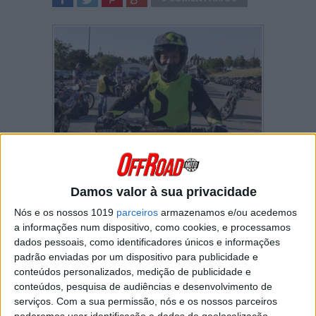
SHARE
TWEET
SHARE
SHARE
Daniel Jordão é o novo campeão nacional de
Damos valor à sua privacidade
TT2, título que assegurou na Baja de Idanha-
Nós e os nossos 1019
parceiros
armazenamos e/ou acedemos
a-Nova. Fomos falar com o piloto da Yamaha
a informações num dispositivo, como cookies, e processamos
sobre esta conquista mas também sobre o
título Absoluto que ainda está em aberto…
dados pessoais, como identificadores únicos e informações
padrão enviadas por um dispositivo para publicidade e
Conseguiste sagrar-te campeão nacional
conteúdos personalizados, medição de publicidade e
de TT2 com uma prova ainda por disputar.
conteúdos, pesquisa de audiências e desenvolvimento de
A quem gostarias de dedicar este título?
serviços.
Com a sua permissão, nós e os nossos parceiros