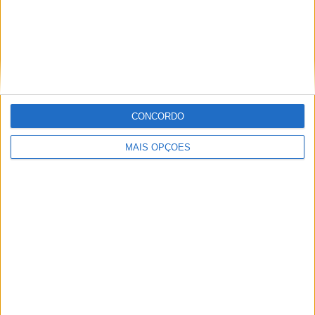
CNTT: BRUNO SANTOS VENCE E REFORÇA
LIDERANÇA DO CAMPEONATO EM FERRARIA
CONCORDO
MAIS OPÇÕES
TT: W2RC, MARTIM VENTURA ESTREIA-SE
NA ARGENTINA COM VITÓRIA NO
PRÓLOGO NO DESAFIO RUTA 40