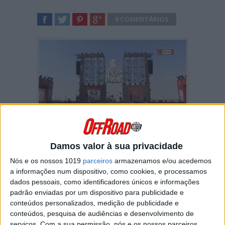
0 COMENTÁRIOS
SHARE
TWEET
SHARE
SHARE
Assista em direto à cerimónia de apresentação
dos participantes no Dakar 2021 na Arábia
Damos valor à sua privacidade
Saudita!
Nós e os nossos 1019
parceiros
armazenamos e/ou acedemos
a informações num dispositivo, como cookies, e processamos
dados pessoais, como identificadores únicos e informações
padrão enviadas por um dispositivo para publicidade e
conteúdos personalizados, medição de publicidade e
conteúdos, pesquisa de audiências e desenvolvimento de
serviços.
Com a sua permissão, nós e os nossos parceiros