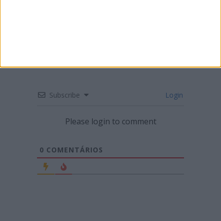
CNTT: BRUNO SANTOS VENCE E REFORÇA
LIDERANÇA
Subscribe
Login
Please login to comment
0
COMENTÁRIOS