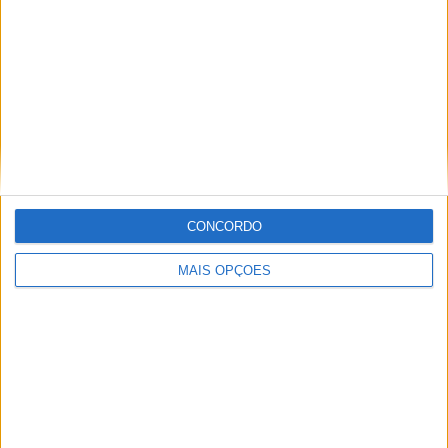
CNTT: BRUNO SANTOS VENCE E REFORÇA
LIDERANÇA DO CAMPEONATO EM FERRARIA
CONCORDO
MAIS OPÇÕES