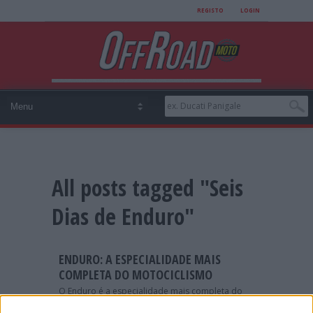
REGISTO
LOGIN
All posts tagged "Seis
Dias de Enduro"
ENDURO: A ESPECIALIDADE MAIS
COMPLETA DO MOTOCICLISMO
O Enduro é a especialidade mais completa do
motociclismo, pois exige velocidade, resistência,