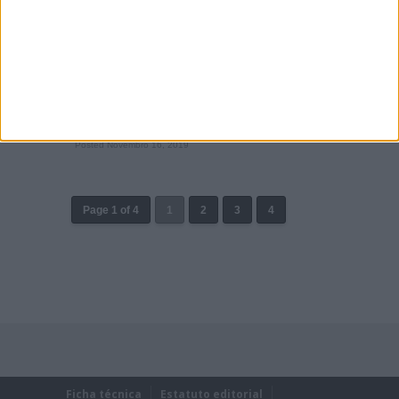
ISDE, 6.º DIA: DUPLA VITÓRIA PARA OS
EUA, AUSTRÁLIA VENCE O TROFÉU
JÚNIOR
Os Seis Dias de Enduro chegaram hoje ao fim
com os Estados Unidos da América a levarem a
melhor, tanto no Troféu Mundial como no
Feminino. Esta é a segunda vez que os EUA
conseguem alcançar a...
Posted Novembro 16, 2019
Page 1 of 4
1
2
3
4
Ficha técnica
Estatuto editorial