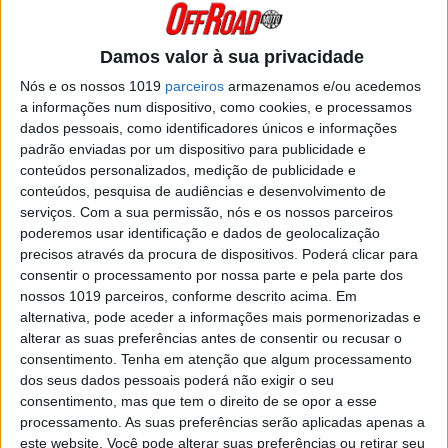
técnica e muito mais. Por isso mesmo, para se
destacar neste desporto, um piloto terá de ser
muito completo. Vamos olhar para a história...
Damos valor à sua privacidade
Posted Maio 12, 2020
Nós e os nossos 1019
parceiros
armazenamos e/ou acedemos
DAVID KNIGHT, RALLY RAIDS: “SEMPRE
a informações num dispositivo, como cookies, e processamos
QUIS FAZER RALLY E AGORA É A ALTURA
dados pessoais, como identificadores únicos e informações
CERTA”
padrão enviadas por um dispositivo para publicidade e
Foi cinco vezes Campeão Mundial de Enduro, 24
conteúdos personalizados, medição de publicidade e
vezes Campeão Britânico e já venceu os Seis
conteúdos, pesquisa de audiências e desenvolvimento de
Dias de Enduro. David Knight já alcançou muitas
conquistas na sua carreira, mas está sempre
serviços.
Com a sua permissão, nós e os nossos parceiros
pronto para um desafio que, desta...
poderemos usar identificação e dados de geolocalização
precisos através da procura de dispositivos. Poderá clicar para
Posted Maio 2, 2020
consentir o processamento por nossa parte e pela parte dos
ENDUROGP: 7 DOS MELHORES PILOTOS
nossos 1019 parceiros, conforme descrito acima. Em
DE SEMPRE NO CAMPEONATO DO
alternativa, pode aceder a informações mais pormenorizadas e
MUNDO
alterar as suas preferências antes de consentir ou recusar o
Muitos foram os pilotos que contribuíram para a
consentimento.
Tenha em atenção que algum processamento
história do Enduro. Aqui apresentamos sete
dos seus dados pessoais poderá não exigir o seu
grandes nomes da modalidade que dispensam
consentimento, mas que tem o direito de se opor a esse
apresentações.
processamento. As suas preferências serão aplicadas apenas a
Posted Abril 27, 2020
este website. Você pode alterar suas preferências ou retirar seu