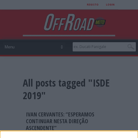
REGISTO
LOGIN
All posts tagged "ISDE
2019"
IVAN CERVANTES: “ESPERAMOS
CONTINUAR NESTA DIREÇÃO
ASCENDENTE”
Ivan Cervantes é o selecionador espanhol de