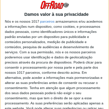
Enduro e é atualmente responsável pela
disciplina na RFME (Real Federación Motociclista
Española).
Damos valor à sua privacidade
Posted Dezembro 10, 2019
Nós e os nossos 1017
parceiros
armazenamos e/ou acedemos
TOMÁS CLEMENTE: “O NOSSO 4.º
a informações num dispositivo, como cookies, e processamos
LUGAR AVIVOU O NOME DE PORTUGAL
dados pessoais, como identificadores únicos e informações
NO MUNDO DO ENDURO”
padrão enviadas por um dispositivo para publicidade e
Tomás Clemente foi o “capitão” de equipa da
conteúdos personalizados, medição de publicidade e
seleção Júnior nos ISDE. Melhor representante
conteúdos, pesquisa de audiências e desenvolvimento de
individual de Portugal, o piloto da KTM foi
serviços.
Com a sua permissão, nós e os nossos parceiros
determinante na obtenção do 4.º lugar do nosso
país entre os mais novos.
poderemos usar identificação e dados de geolocalização
precisos através da procura de dispositivos. Poderá clicar para
Posted Novembro 27, 2019
consentir o processamento por nossa parte e pela parte dos
RITA VIEIRA: “SÓ EU SEI O QUE PASSEI
nossos 1017 parceiros, conforme descrito acima. Em
PARA CHEGAR AO FIM DOS ISDE”
alternativa, pode aceder a informações mais pormenorizadas e
Rita Vieira teve nos ISDE uma prova atribulada e
alterar as suas preferências antes de consentir ou recusar o
repleta de contratempos. Pelo caminho, teve de
consentimento.
Tenha em atenção que algum processamento
trocar um radiador e até substituir o motor de
dos seus dados pessoais poderá não exigir o seu
arranque, mas a piloto da Yamaha nunca se
consentimento, mas que tem o direito de se opor a esse
deixou ir abaixo e...
processamento. As suas preferências serão aplicadas apenas a
Posted Novembro 26, 2019
este website. Você pode alterar suas preferências ou retirar seu