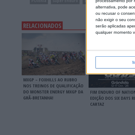
processamento por n
POlónia
Super Enduro
Taddy Blazusiak
Tauron
alternativa, pode ac
ou recusar o consen
não exigir o seu co
RELACIONADOS
serão aplicadas apen
qualquer momento vol
M
MXGP – FOXHILLS AO RUBRO
NOS TREINOS DE QUALIFICAÇÃO
DO MONSTER ENERGY MXGP DA
FIM ENDURO OF NATION
GRÃ-BRETANHA!
EDIÇÃO DOS SIX DAYS R
CARTAZ