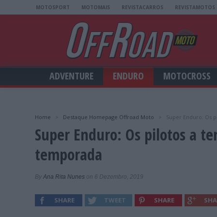
MOTOSPORT
MOTOMAIS
REVISTACARROS
REVISTAMOTOS
ADVENTURE
ENDURO
MOTOCROSS
Home
>
Destaque Homepage Offroad Moto
>
Super Enduro: Os p
Super Enduro: Os pilotos a t
temporada
By
Ana Rita Nunes
on 6 Dezembro, 2019
SHARE
TWEET
SHARE
SHA