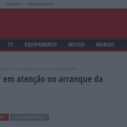
CALIBRE12
MUNDONAUTICO
TT
EQUIPAMENTO
MOTOS
MARCAS
ilotos a ter em atenção no arranque da temporada
er em atenção no arranque da
RE
0 COMENTÁRIOS