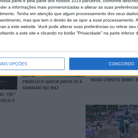
ossa parte e pela parte dos nossos 1019 parceiros, conforme descrit
 Arena
eder a informações mais pormenorizadas e alterar as suas preferência
timento.
Tenha em atenção que algum processamento dos seus dados
nsentimento, mas que tem o direito de se opor a esse processamento. A
as a este website. Você pode alterar suas preferências ou retirar seu
tando a este site e clicando no botão "Privacidade" na parte inferior 
AIS OPÇÕES
CONCORDO
NOVA CFMOTO 800MT-E
FRANCISCO GARCIA JUNTA-SE À
KAWASAKI NO MX2
S: 100.ª
EVELA O