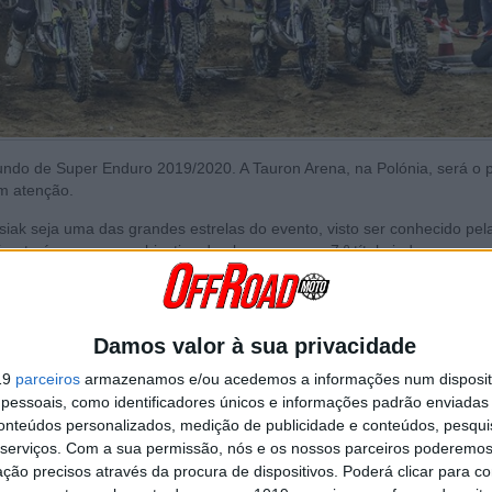
do de Super Enduro 2019/2020. A Tauron Arena, na Polónia, será o 
em atenção.
iak seja uma das grandes estrelas do evento, visto ser conhecido pel
esta época com o objectivo de alcançar o seu 7.º título indoor.
 lesão num pulso, Jonny Walker regressa ao Super Enduro, certamente
o início.
Damos valor à sua privacidade
Continuar a ler
19
parceiros
armazenamos e/ou acedemos a informações num dispositi
essoais, como identificadores únicos e informações padrão enviadas 
conteúdos personalizados, medição de publicidade e conteúdos, pesqui
serviços.
Com a sua permissão, nós e os nossos parceiros poderemos 
de SuperEnduro
Diogo Vieira
Husqvarna
Jonny Walker
KTM
ção precisos através da procura de dispositivos. Poderá clicar para co