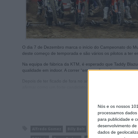
O dia 7 de Dezembro marca o início do Campeonato do Mun
deste começo de temporada e são vários os pilotos a ter 
Na equipa de fábrica da KTM, é esperado que Taddy Blazus
qualidade em indoor. A correr “em casa” o polaco começará 
Depois de ter ficado de fora no ano passado devido a uma
afirmar como um forte candidato ao pódio e ao título desde 
Nós e os nossos 10
processamos dados p
para publicidade e 
desenvolvimento de 
Alfredo Gomez
Billy Bolt
Campeonato do Mundo 
dados de geolocaliza