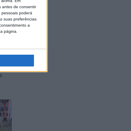
o acima. Em
s antes de consentir
 pessoais poderá
s suas preferências
 consentimento a
da página.
S